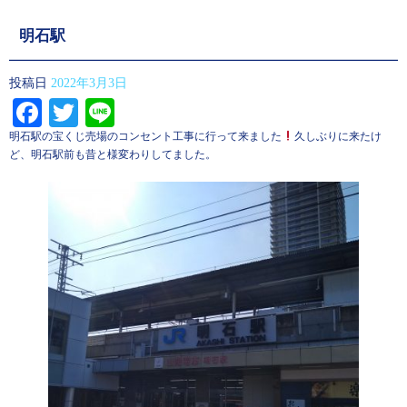
明石駅
投稿日
2022年3月3日
Facebook
Twitter
Line
明石駅の宝くじ売場のコンセント工事に行って来ました
久しぶりに来たけ
ど、明石駅前も昔と様変わりしてました。