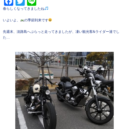
Facebook
Twitter
Line
春らしくなってきましたね
いよいよ、
の季節到来です
先週末、淡路島へぷらっと走ってきましたが、凄い観光客&ライダー達でし
た…