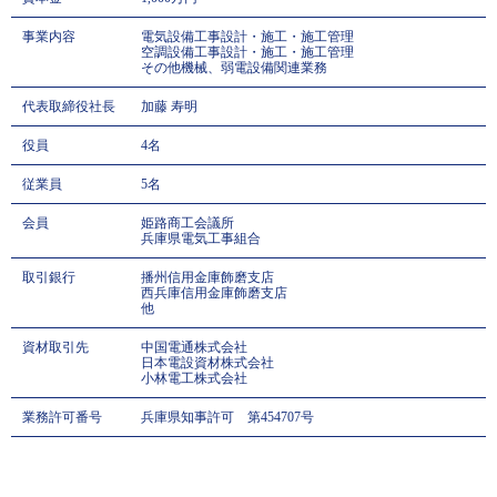
事業内容
電気設備工事設計・施工・施工管理
空調設備工事設計・施工・施工管理
その他機械、弱電設備関連業務
代表取締役社長
加藤 寿明
役員
4名
従業員
5名
会員
姫路商工会議所
兵庫県電気工事組合
取引銀行
播州信用金庫飾磨支店
西兵庫信用金庫飾磨支店
他
資材取引先
中国電通株式会社
日本電設資材株式会社
小林電工株式会社
業務許可番号
兵庫県知事許可 第454707号