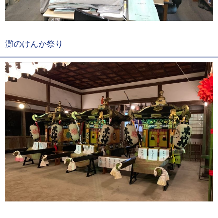
灘のけんか祭り