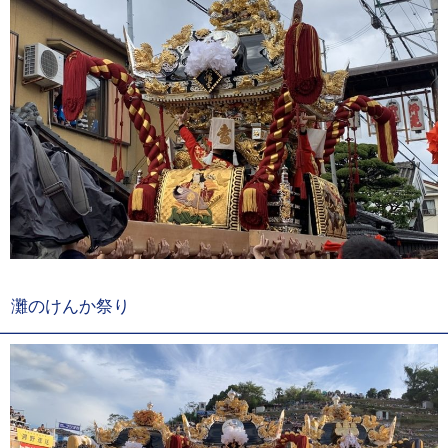
灘のけんか祭り