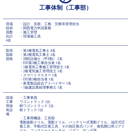
工事体制（工事部）
現場
・設計、見積、工務、労務等管理担当
技術
・関西電力申請業務
員数
・施工管理
合計
・現場施工員
4名
取得
・第1種電気工事士 4名
国家
・第2種電気工事士 3名
資格
・消防設備士（甲4類） 2名
・DD第3種工事担当者 1名
・1級電気工事施工管理技士 1名
・2級電気施工管理技士 1名
・スマートマスター 1名
・DD第3種担当者 1名
・家電製品総合アドバイザー 1名
・1級建設業経理事務士 1名
現場
・工事車両
工事
ワゴントラック 2台
用保
軽ワゴントラック 2台
有設
軽トラック 1台
備
・工事用機器、工具類
電動振動ドリル、電動ドリル、バッテリー式電動ドリル、油圧式圧
着工具、手動式圧着工具、その他圧着式パンチ、換気開口用コアド
リル、コンクリートカッター、ジグソ、サンダ等。