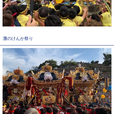
灘のけんか祭り