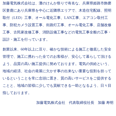
加藤電気株式会社は、灘のけんか祭りで有名な、兵庫県姫路市飾磨
区妻鹿にあり兵庫県を中心に近隣県エリアで、木造住宅配線、照明
取付（LED）工事、オール電化工事、LAN工事、エアコン取付工
事、防犯カメラ設置工事、街路灯工事、オール電化工事、店舗改修
工事、古民家改修工事、消防設備工事などの電気工事全般の工事・
設計・施工を行っています。
創業以来、60年以上に亘り、確かな技術による施工と徹底した安全
管理で、施工に携わった全てのお客様が、安心して暮らして頂ける
よう、品質の高い施工提供に努めております。電気の供給という、
地域の経済、社会の発展に欠かす事の出来ない重要な役割を担って
いるということを常に念頭に置き、質の高いサービスをご提供する
ことと、地域の皆様に少しでも貢献できる一助となるよう、日々目
指しております。
加藤電気株式会社 代表取締役社長 加藤 寿明