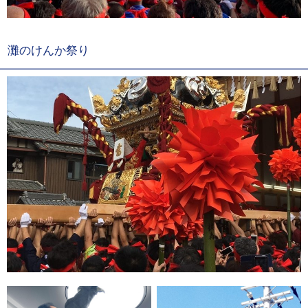
灘のけんか祭り