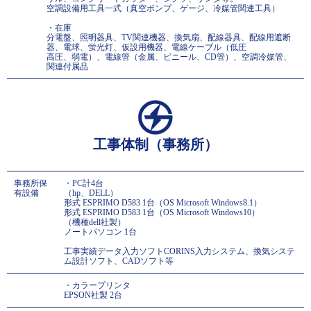
空調設備用工具一式（真空ポンプ、ゲージ、冷媒管関連工具）
・在庫
分電盤、照明器具、TV関連機器、換気扇、配線器具、配線用遮断
器、電球、蛍光灯、仮設用機器、電線ケーブル（低圧
高圧、弱電）、電線管（金属、ビニール、CD管）、空調冷媒管、
関連付属品
工事体制（事務所）
事務所保
・PC計4台
有設備
（hp、DELL）
形式 ESPRIMO D583 1台（OS Microsoft Windows8.1）
形式 ESPRIMO D583 1台（OS Microsoft Windows10）
（機種dell社製）
ノートパソコン 1台
工事実績データ入力ソフトCORINS入力システム、換気システ
ム設計ソフト、CADソフト等
・カラープリンタ
EPSON社製 2台