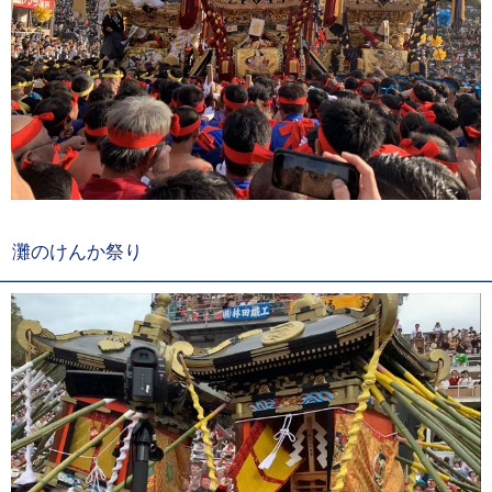
灘のけんか祭り